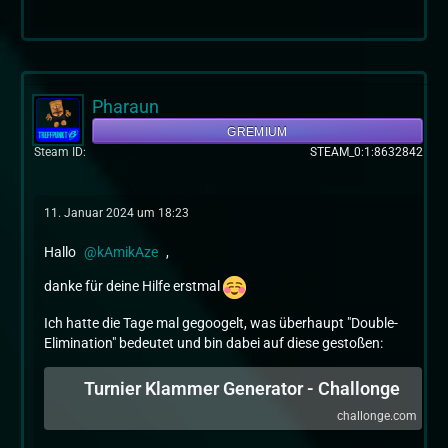
Pharaun
GREMIUM
Steam ID
STEAM_0:1:8632842
11. Januar 2024 um 18:23
Hallo
kAmikAze
,
danke für deine Hilfe erstmal
Ich hatte die Tage mal gegoogelt, was überhaupt "Double-
Elimination" bedeutet und bin dabei auf diese gestoßen:
Turnier Klammer Generator - Challonge
challonge.com