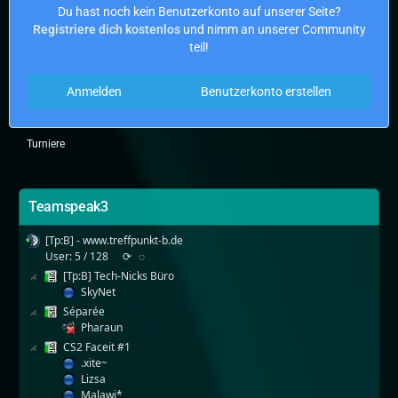
Du hast noch kein Benutzerkonto auf unserer Seite?
Registriere dich kostenlos
und nimm an unserer Community
teil!
Anmelden
Benutzerkonto erstellen
Turniere
Teamspeak3
[Tp:B] - www.treffpunkt-b.de
User: 5 / 128
⟳
◌
[Tp:B] Tech-Nicks Büro
SkyNet
Séparée
Pharaun
CS2 Faceit #1
.xite~
Lizsa
Malawi*