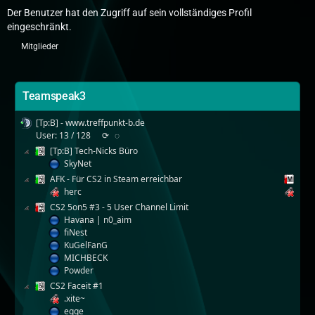
Der Benutzer hat den Zugriff auf sein vollständiges Profil
eingeschränkt.
Mitglieder
Teamspeak3
[Tp:B] - www.treffpunkt-b.de
User: 13 / 128
⟳
◌
[Tp:B] Tech-Nicks Büro
SkyNet
AFK - Für CS2 in Steam erreichbar
herc
CS2 5on5 #3 - 5 User Channel Limit
Havana | n0_aim
fiNest
KuGelFanG
MICHBECK
Powder
CS2 Faceit #1
.xite~
egge