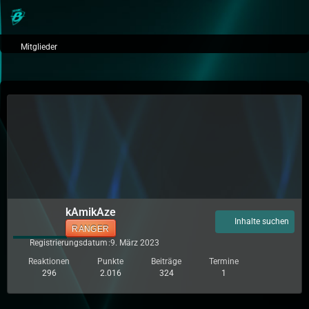
Mitglieder
kAmikAze
Inhalte suchen
RANGER
Registrierungsdatum
9. März 2023
Reaktionen
Punkte
Beiträge
Termine
296
2.016
324
1