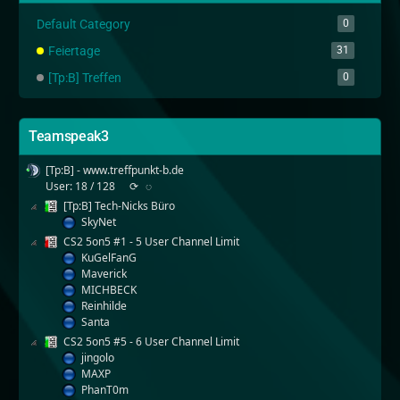
Default Category
0
Feiertage
31
[Tp:B] Treffen
0
Teamspeak3
[Tp:B] - www.treffpunkt-b.de
User: 18 / 128
⟳
◌
[Tp:B] Tech-Nicks Büro
SkyNet
CS2 5on5 #1 - 5 User Channel Limit
KuGelFanG
Maverick
MICHBECK
Reinhilde
Santa
CS2 5on5 #5 - 6 User Channel Limit
jingolo
MAXP
PhanT0m