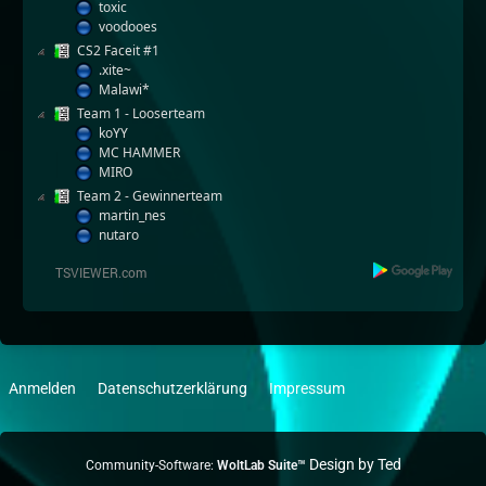
toxic
voodooes
CS2 Faceit #1
.xite~
Malawi*
Team 1 - Looserteam
koYY
MC HAMMER
MIRO
Team 2 - Gewinnerteam
martin_nes
nutaro
Anmelden
Datenschutzerklärung
Impressum
Community-Software:
WoltLab Suite™