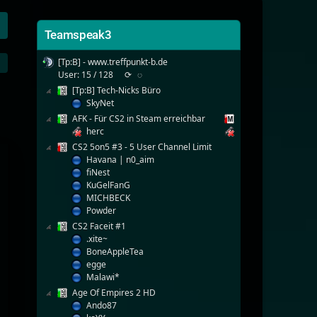
Teamspeak3
[Tp:B] - www.treffpunkt-b.de
User: 15 / 128
⟳
◌
[Tp:B] Tech-Nicks Büro
SkyNet
AFK - Für CS2 in Steam erreichbar
herc
CS2 5on5 #3 - 5 User Channel Limit
Havana | n0_aim
fiNest
KuGelFanG
MICHBECK
Powder
CS2 Faceit #1
.xite~
BoneAppleTea
egge
Malawi*
Age Of Empires 2 HD
Ando87