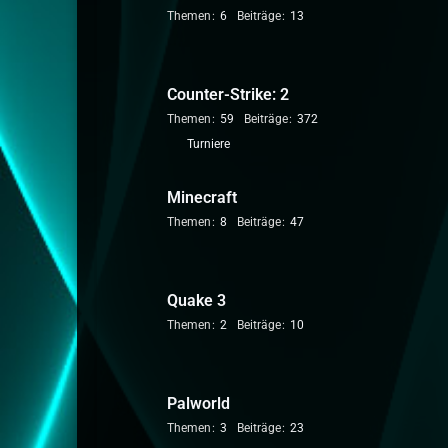
e
Themen
6
Beiträge
13
r
f
o
r
Counter-Strike: 2
e
Themen
59
Beiträge
372
n
U
Turniere
n
t
Minecraft
e
Themen
8
Beiträge
47
r
f
o
r
Quake 3
e
Themen
2
Beiträge
10
n
Palworld
Themen
3
Beiträge
23