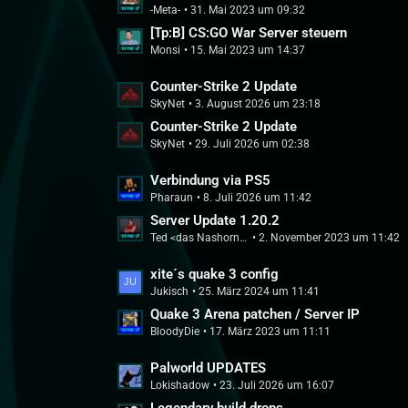
r
-Meta-
31. Mai 2023 um 09:32
e
B
ä
t
[Tp:B] CS:GO War Server steuern
e
g
Monsi
15. Mai 2023 um 14:37
z
i
e
t
t
L
Counter-Strike 2 Update
e
r
SkyNet
3. August 2026 um 23:18
e
B
ä
t
Counter-Strike 2 Update
e
g
SkyNet
29. Juli 2026 um 02:38
z
i
e
t
t
L
Verbindung via PS5
e
r
Pharaun
8. Juli 2026 um 11:42
e
B
ä
t
Server Update 1.20.2
e
g
Ted <das Nashorn> Logan
2. November 2023 um 11:42
z
i
e
t
t
L
xite´s quake 3 config
e
r
Jukisch
25. März 2024 um 11:41
e
B
ä
t
Quake 3 Arena patchen / Server IP
e
g
BloodyDie
17. März 2023 um 11:11
z
i
e
t
t
L
Palworld UPDATES
e
r
Lokishadow
23. Juli 2026 um 16:07
e
B
ä