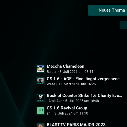
Neues Thema
L
Meccha Chameleon
Balder
3. Juli 2026 um 08:44
e
t
CS 1.6 - AOE - Eine längst vergessene Zeit?
Wese
31. März 2026 um 16:26
z
t
L
Book of Counter Strike 1.6 Charity Event auf Twitch
e
kAmikAze
5. Juli 2025 um 18:48
e
B
t
CS 1.6 Revival Group
e
shi
3. Juli 2024 um 11:10
z
i
t
t
L
BLAST.TV PARIS MAJOR 2023
e