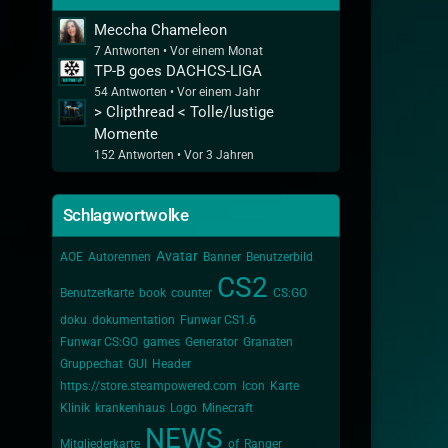
Meccha Chameleon
7 Antworten
Vor einem Monat
TP-B goes DACHCS-LIGA
54 Antworten
Vor einem Jahr
> Clipthread < Tolle/lustige
Momente
152 Antworten
Vor 3 Jahren
Schlagwortwolke
Avatar
AOE
Autorennen
Banner
Benutzerbild
CS2
Benutzerkarte
book
counter
CS:GO
doku
dokumentation
Funwar CS1.6
Funwar CS:GO
games
Generator
Granaten
Gruppechat
GUI
Header
https://store.steampowered.com
Icon
Karte
Klinik
krankenhaus
Logo
Minecraft
NEWS
Mitgliederkarte
of
Ranger