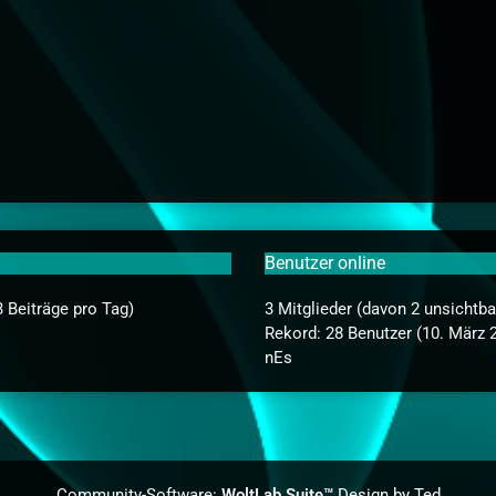
Benutzer online
3 Beiträge pro Tag)
3 Mitglieder (davon 2 unsichtb
Rekord: 28 Benutzer (
10. März 
nEs
Community-Software:
WoltLab Suite™