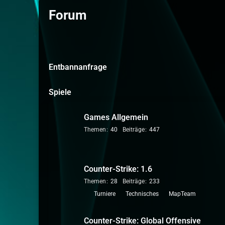
Forum
Entbannanfrage
Spiele
Games Allgemein
Themen
40
Beiträge
447
Counter-Strike: 1.6
Themen
28
Beiträge
233
U
Turniere
Technisches
MapTeam
n
t
Counter-Strike: Global Offensive