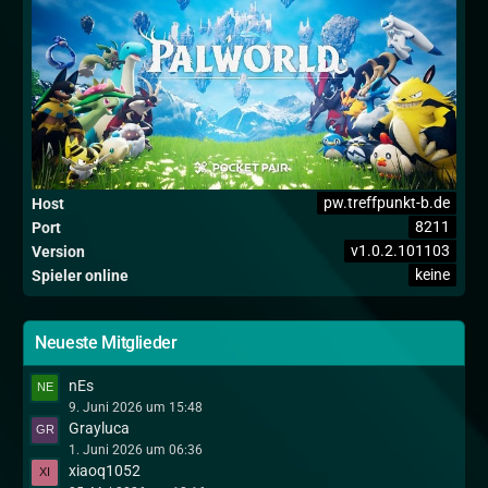
pw.treffpunkt-b.de
Host
8211
Port
v1.0.2.101103
Version
keine
Spieler online
Neueste Mitglieder
nEs
9. Juni 2026 um 15:48
Grayluca
1. Juni 2026 um 06:36
xiaoq1052