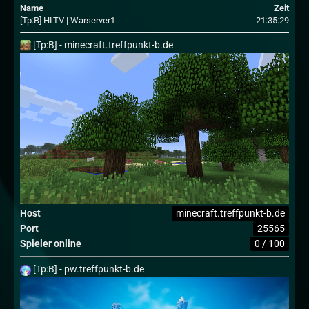
Name
Zeit
[Tp:B] HLTV | Warserver1
21:35:29
[Tp:B] - minecraft.treffpunkt-b.de
minecraft.treffpunkt-b.de
Host
25565
Port
0 / 100
Spieler online
[Tp:B] - pw.treffpunkt-b.de