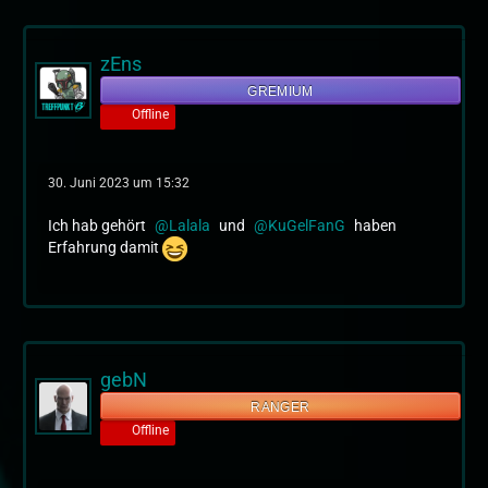
zEns
GREMIUM
Offline
30. Juni 2023 um 15:32
Ich hab gehört
Lalala
und
KuGelFanG
haben
Erfahrung damit
gebN
RANGER
Offline