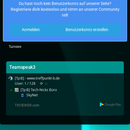
Du hast noch kein Benutzerkonto auf unserer Seite?
Registriere dich kostenlos
und nimm an unserer Community
teil!
Anmelden
Benutzerkonto erstellen
Turniere
Teamspeak3
[Tp:B] - www.treffpunkt-b.de
User: 1 / 128
⟳
◌
[Tp:B] Tech-Nicks Büro
SkyNet