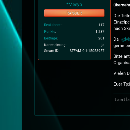
*Meeya
überneh
RANGER
Die Teil
Einzelpe
Reaktionen
117
nach Ski
Punkte
1.287
Beiträge
201
Da
M
Karteneintrag
ja
gerne be
Steam ID
STEAM_0:1:15053957
Bitte an
Organisa
Vielen D
Euer Tp
It ain't 