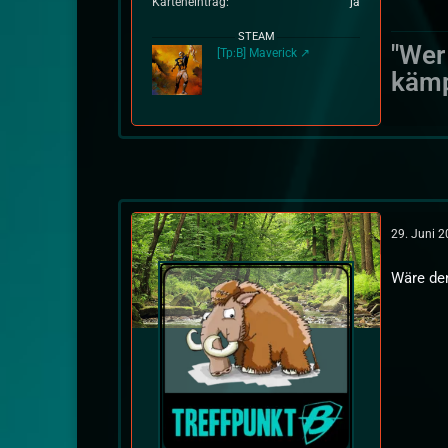
Karteneintrag
ja
STEAM
"Wer
[Tp:B] Maverick
kämp
29. Juni 
Wäre den