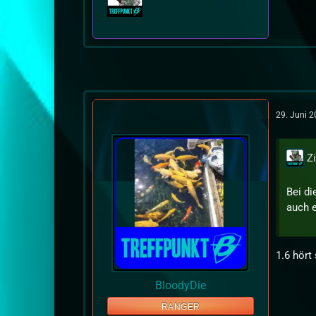
29. Juni 
Z
Bei di
auch e
1.6 hört
BloodyDie
RANGER