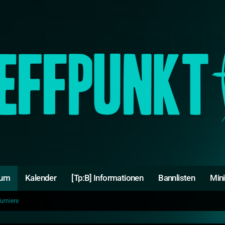
rum
Kalender
[Tp:B] Informationen
Bannlisten
Min
urniere