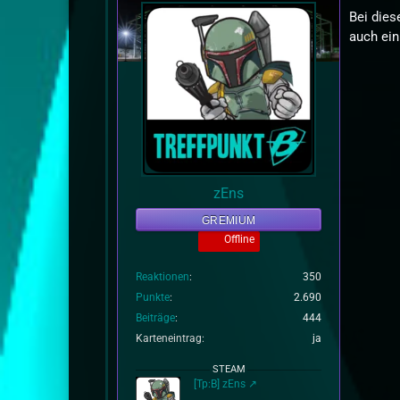
Bei dies
auch ein
zEns
GREMIUM
Offline
Reaktionen
350
Punkte
2.690
Beiträge
444
Karteneintrag
ja
STEAM
[Tp:B] zEns