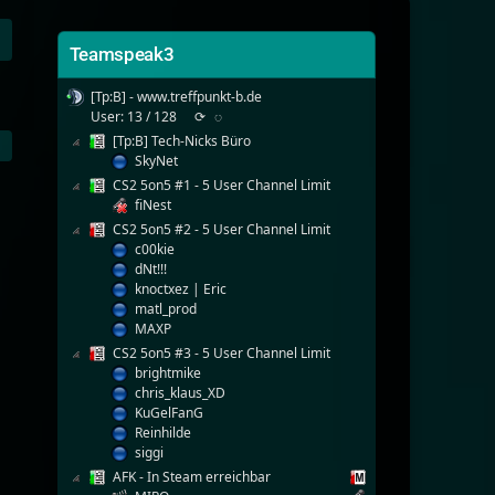
Teamspeak3
[Tp:B] - www.treffpunkt-b.de
User: 13 / 128
⟳
◌
[Tp:B] Tech-Nicks Büro
SkyNet
CS2 5on5 #1 - 5 User Channel Limit
fiNest
CS2 5on5 #2 - 5 User Channel Limit
c00kie
dNt!!!
knoctxez | Eric
matl_prod
MAXP
CS2 5on5 #3 - 5 User Channel Limit
brightmike
chris_klaus_XD
KuGelFanG
Reinhilde
siggi
AFK - In Steam erreichbar