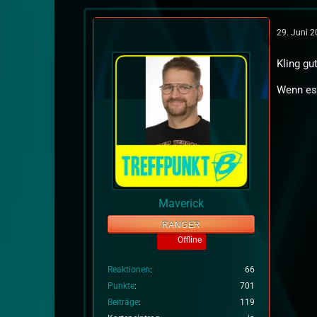
29. Juni 
Kling gut
Wenn es
Maverick
RANGER
Offline
Reaktionen
66
Punkte
701
Beiträge
119