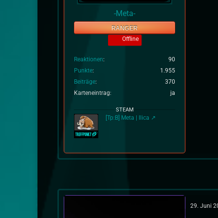
-Meta-
RANGER
Offline
Reaktionen
90
Punkte
1.955
Beiträge
370
Karteneintrag
ja
STEAM
[Tp:B] Meta | llica
29. Juni 