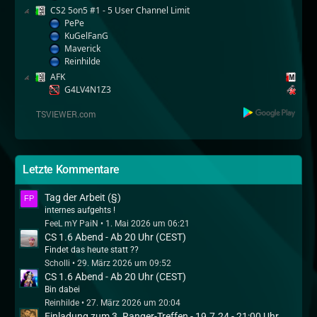
CS2 5on5 #1 - 5 User Channel Limit
PePe
KuGelFanG
Maverick
Reinhilde
AFK
G4LV4N1Z3
Letzte Kommentare
Tag der Arbeit (§)
internes aufgehts !
FeeL mY PaiN
1. Mai 2026 um 06:21
CS 1.6 Abend - Ab 20 Uhr (CEST)
Findet das heute statt ??
Scholli
29. März 2026 um 09:52
CS 1.6 Abend - Ab 20 Uhr (CEST)
Bin dabei
Reinhilde
27. März 2026 um 20:04
Einladung zum 3. Ranger-Treffen - 19.7.24 - 21:00 Uhr