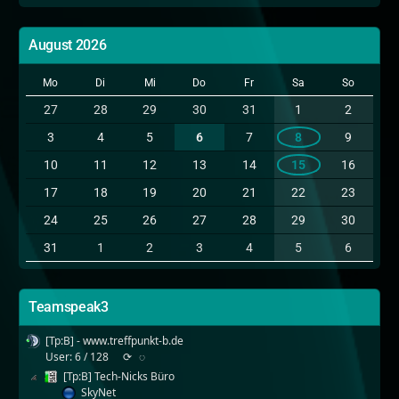
August 2026
Mo
Di
Mi
Do
Fr
Sa
So
27
28
29
30
31
1
2
3
4
5
6
7
8
9
10
11
12
13
14
15
16
17
18
19
20
21
22
23
24
25
26
27
28
29
30
31
1
2
3
4
5
6
Teamspeak3
[Tp:B] - www.treffpunkt-b.de
User: 6 / 128
⟳
◌
[Tp:B] Tech-Nicks Büro
SkyNet