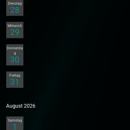
Dienstag
28
Mittwoch
29
Donnersta
g
30
Freitag
31
August 2026
Samstag
1