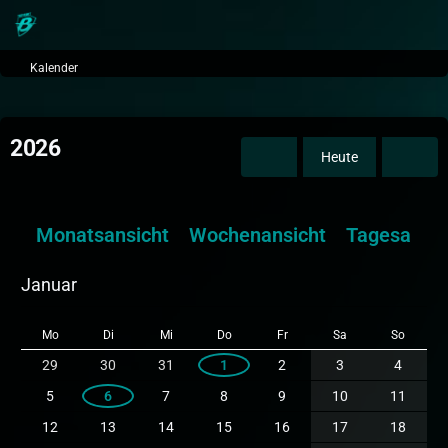
Kalender
2026
Heute
Monatsansicht
Wochenansicht
Tagesansic
Januar
Mo
Di
Mi
Do
Fr
Sa
So
29
30
31
1
2
3
4
5
6
7
8
9
10
11
12
13
14
15
16
17
18