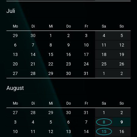
Juli
Mo
Di
Mi
Do
Fr
Sa
So
29
30
1
2
3
4
5
6
7
8
9
10
11
12
13
14
15
16
17
18
19
20
21
22
23
24
25
26
27
28
29
30
31
1
2
August
Mo
Di
Mi
Do
Fr
Sa
So
27
28
29
30
31
1
2
3
4
5
6
7
8
9
10
11
12
13
14
15
16