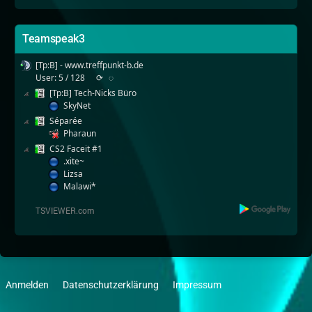
Teamspeak3
[Tp:B] - www.treffpunkt-b.de
User: 5 / 128
⟳
◌
[Tp:B] Tech-Nicks Büro
SkyNet
Séparée
Pharaun
CS2 Faceit #1
.xite~
Lizsa
Malawi*
Anmelden
Datenschutzerklärung
Impressum