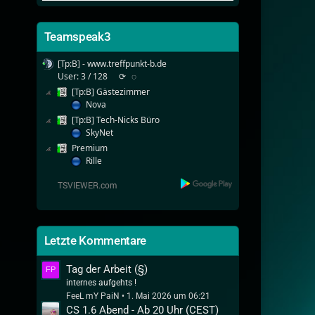
Teamspeak3
[Tp:B] - www.treffpunkt-b.de
User: 3 / 128
⟳
◌
[Tp:B] Gästezimmer
Nova
[Tp:B] Tech-Nicks Büro
SkyNet
Premium
Rille
Letzte Kommentare
Tag der Arbeit (§)
internes aufgehts !
FeeL mY PaiN
1. Mai 2026 um 06:21
CS 1.6 Abend - Ab 20 Uhr (CEST)