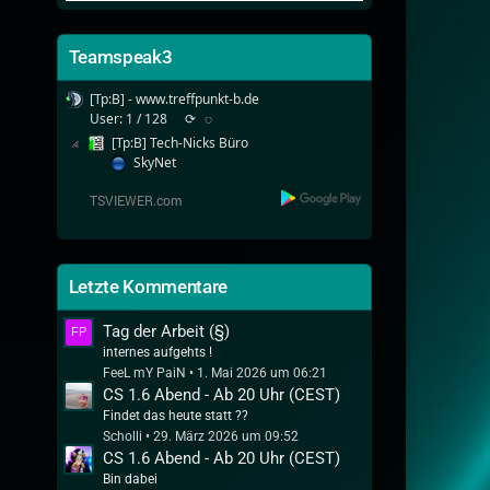
Teamspeak3
[Tp:B] - www.treffpunkt-b.de
User: 1 / 128
⟳
◌
[Tp:B] Tech-Nicks Büro
SkyNet
Letzte Kommentare
Tag der Arbeit (§)
internes aufgehts !
FeeL mY PaiN
1. Mai 2026 um 06:21
CS 1.6 Abend - Ab 20 Uhr (CEST)
Findet das heute statt ??
Scholli
29. März 2026 um 09:52
CS 1.6 Abend - Ab 20 Uhr (CEST)
Bin dabei