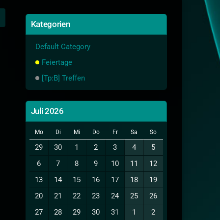
Kategorien
Default Category
Feiertage
[Tp:B] Treffen
Juli 2026
Mo
Di
Mi
Do
Fr
Sa
So
29
30
1
2
3
4
5
6
7
8
9
10
11
12
13
14
15
16
17
18
19
20
21
22
23
24
25
26
27
28
29
30
31
1
2