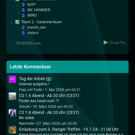
koYY
MC HAMMER
MIRO
Team 2 - Gewinnerteam
martin_nes
nutaro
Letzte Kommentare
Tag der Arbeit (§)
internes aufgehts !
FeeL mY PaiN
1. Mai 2026 um 06:21
CS 1.6 Abend - Ab 20 Uhr (CEST)
Findet das heute statt ??
Scholli
29. März 2026 um 09:52
CS 1.6 Abend - Ab 20 Uhr (CEST)
Bin dabei
Reinhilde
27. März 2026 um 20:04
Einladung zum 3. Ranger-Treffen - 19.7.24 - 21:00 Uhr
Keine Ahnung was passiert ist aber ich bin jetzt auch Ranger q.q