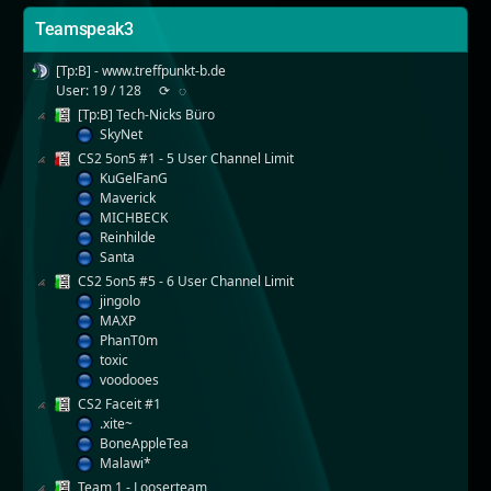
Teamspeak3
[Tp:B] - www.treffpunkt-b.de
User: 19 / 128
⟳
◌
[Tp:B] Tech-Nicks Büro
SkyNet
CS2 5on5 #1 - 5 User Channel Limit
KuGelFanG
Maverick
MICHBECK
Reinhilde
Santa
CS2 5on5 #5 - 6 User Channel Limit
jingolo
MAXP
PhanT0m
toxic
voodooes
CS2 Faceit #1
.xite~
BoneAppleTea
Malawi*
Team 1 - Looserteam