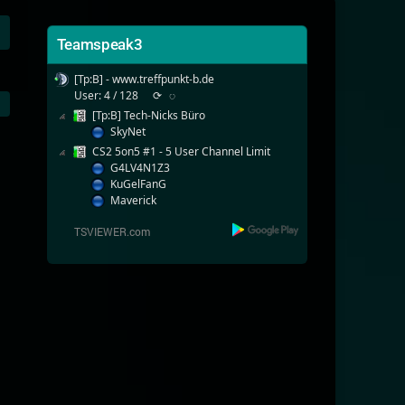
Teamspeak3
[Tp:B] - www.treffpunkt-b.de
User: 4 / 128
⟳
◌
[Tp:B] Tech-Nicks Büro
SkyNet
CS2 5on5 #1 - 5 User Channel Limit
G4LV4N1Z3
KuGelFanG
Maverick