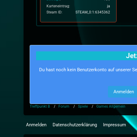
Karteneintrag
ja
Steam ID
STEAM_0:1:6345362
Jet
Du hast noch kein Benutzerkonto auf unserer S
Anmelden
Treffpunkt B
Forum
Spiele
Games Allgemein
Anmelden
Datenschutzerklärung
Impressum