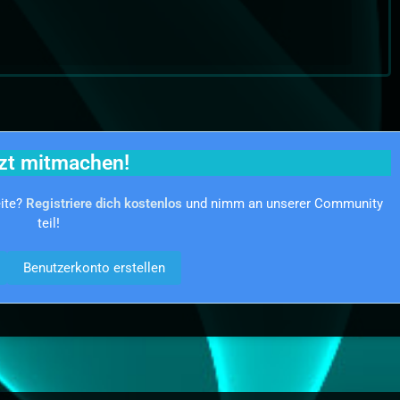
zt mitmachen!
eite?
Registriere dich kostenlos
und nimm an unserer Community
teil!
Benutzerkonto erstellen