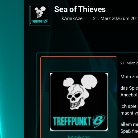
Sea of Thieves
kAmikAze
21. März 2026 um 20:
21. März 
Moin z
das Spie
Angebot 
Ich spie
macht v
allem mi
Spaß fin
kAmikAze