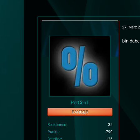
27. März 
bin dab
PerCenT
RANGER
Reaktionen
35
Punkte
790
Beiträge
136