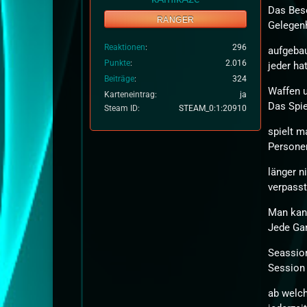
Das Beso
RANGER
Gelegenh
Reaktionen
296
aufgebau
Punkte
2.016
jeder ha
Beiträge
324
Waffen u
Karteneintrag
ja
Das Spie
Steam ID
STEAM_0:1:20910
spielt m
Persone
länger n
verpasst
Man kann
Jede Ga
Seassion
Session
ab welc