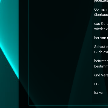
jederzei
Ob man n
überlass
das Gold
wieder 
her von
Schaut e
Gilde exi
beitrete
bestimm
und Vere
LG
kAmi