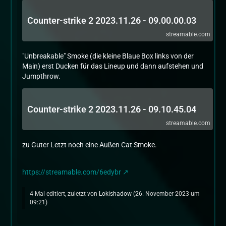
Counter-strike 2 2023.11.26 - 09.00.00.03
streamable.com
"Unbreakable" Smoke (die kleine Blaue Box links von der
Main) erst Ducken für das Lineup und dann aufstehen und
Jumpthrow.
Counter-strike 2 2023.11.26 - 09.10.45.04
streamable.com
zu Guter Letzt noch eine Außen Cat Smoke.
https://streamable.com/6edybr
4 Mal editiert, zuletzt von
Lokishadow
(
26. November 2023 um
09:21
)