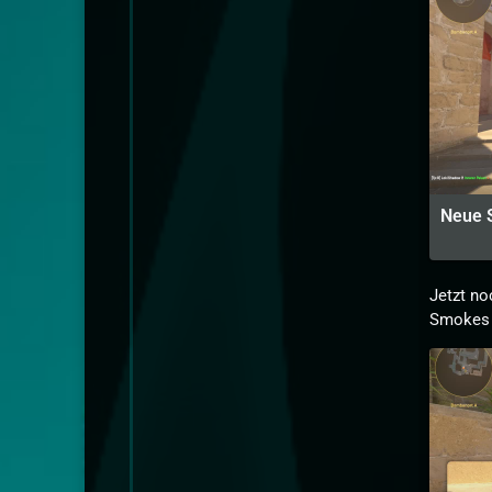
Neue 
Jetzt no
Smokes w