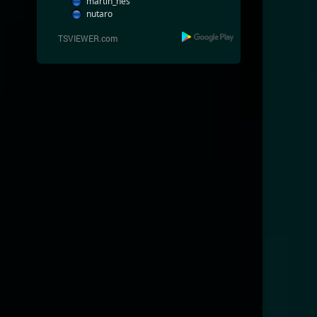
martin_nes
nutaro