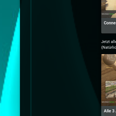
Conne
Jetzt al
(Natürl
Alle 