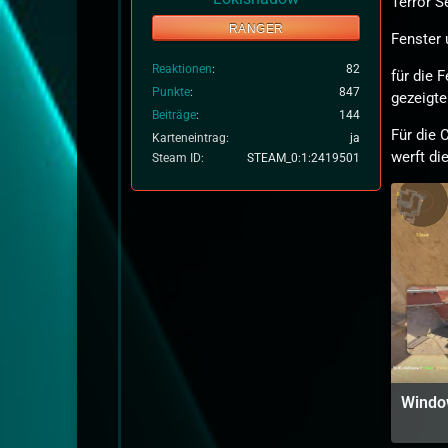
Terror Se
RANGER
Fenster
Reaktionen
82
für die F
Punkte
847
gezeigte
Beiträge
144
Für die 
Karteneintrag
ja
werft di
Steam ID
STEAM_0:1:2419501
Windo