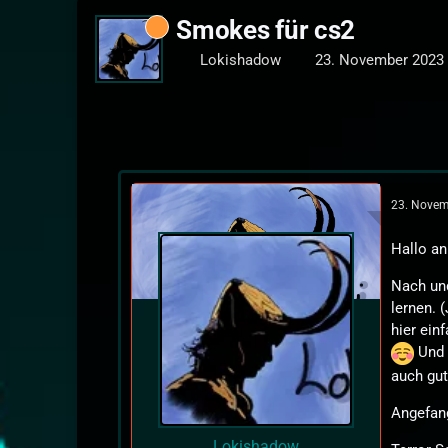
Smokes für cs2
Lokishadow
23. November 2023
23. Novem
Hallo an
Nach und
lernen. 
hier ein
Und 
auch gut
Angefang
Lokishadow