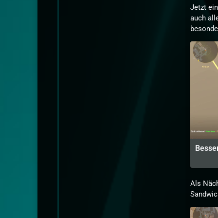
Jetzt ei
auch all
besonder
Besse
Als Näch
Sandwich