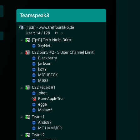
Teamspeak3
[Tp:B] - www.treffpunkt-b.de
User: 14 / 128
⟳
◌
[Tp:B] Tech-Nicks Büro
SkyNet
CS2 5on5 #2 - 5 User Channel Limit
Blackberry
Jackson
koYY
MICHBECK
MIRO
CS2 Faceit #1
.xite~
BoneAppleTea
egge
Malawi*
Team 1
Ando87
MC HAMMER
Team 2