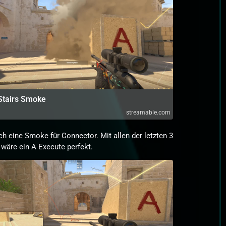
Stairs Smoke
streamable.com
ch eine Smoke für Connector. Mit allen der letzten 3
äre ein A Execute perfekt.