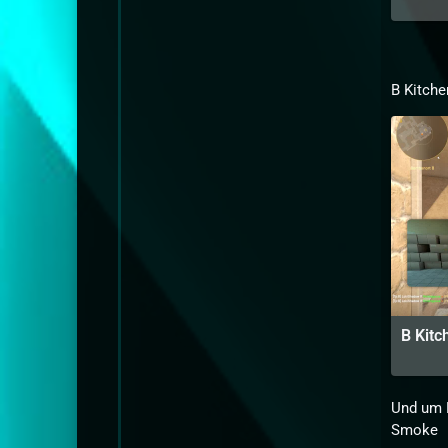
B Kitch
B Kit
Und um B
Smoke