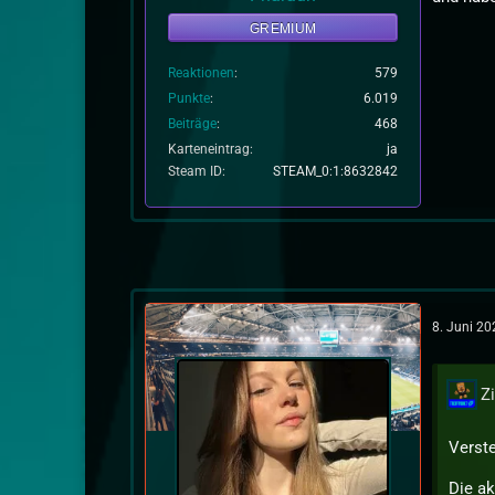
GREMIUM
Reaktionen
579
Punkte
6.019
Beiträge
468
Karteneintrag
ja
Steam ID
STEAM_0:1:8632842
8. Juni 2
Z
Verste
Die ak