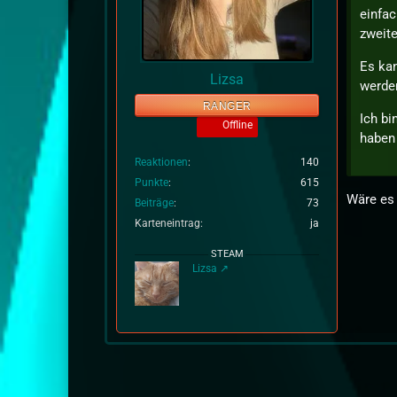
einfac
zweit
Es ka
Lizsa
werden
RANGER
Ich bi
Offline
haben 
Reaktionen
140
Punkte
615
Wäre es 
Beiträge
73
Karteneintrag
ja
STEAM
Lizsa