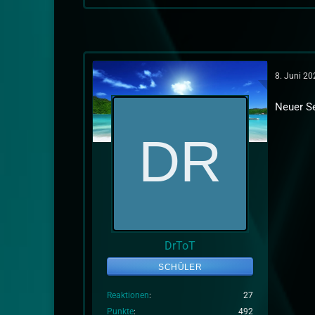
8. Juni 2
Neuer Se
DrToT
SCHÜLER
Reaktionen
27
Punkte
492