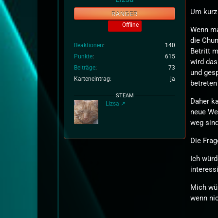
Um kurz 
RANGER
Offline
Wenn man
die Chun
Reaktionen
140
Betritt 
Punkte
615
wird das
Beiträge
73
und gesp
Karteneintrag
ja
betreten
STEAM
Daher ka
Lizsa
neue Wel
weg sind
Die Frag
Ich würd
interess
Mich wür
wenn ni