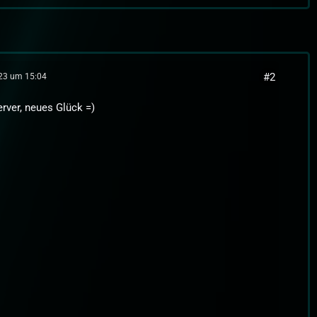
#2
023 um 15:04
rver, neues Glück =)