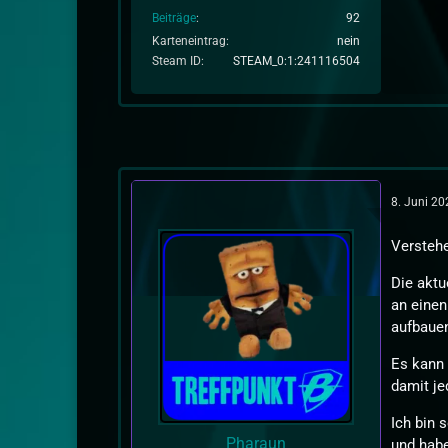
Beiträge
92
Karteneintrag
nein
Steam ID
STEAM_0:1:241116504
8. Juni 2
Verstehe
Die aktu
an einen
aufbaue
Es kann 
damit je
Ich bin 
Pharaun
und habe