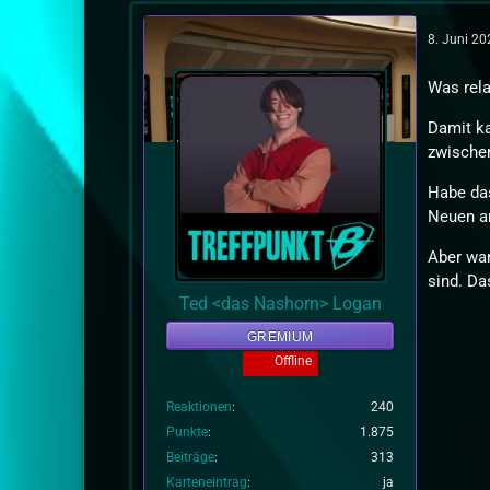
8. Juni 2
Was rela
Damit ka
zwischen
Habe das
Neuen a
Aber war
sind. Da
Ted <das Nashorn> Logan
GREMIUM
Offline
Reaktionen
240
Punkte
1.875
Beiträge
313
Karteneintrag
ja