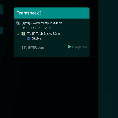
Teamspeak3
[Tp:B] - www.treffpunkt-b.de
User: 1 / 128
⟳
◌
[Tp:B] Tech-Nicks Büro
SkyNet