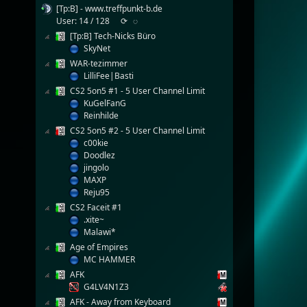
[Tp:B] - www.treffpunkt-b.de
User: 14 / 128
⟳
◌
[Tp:B] Tech-Nicks Büro
SkyNet
WAR-tezimmer
LilliFee|Basti
CS2 5on5 #1 - 5 User Channel Limit
KuGelFanG
Reinhilde
CS2 5on5 #2 - 5 User Channel Limit
c00kie
Doodlez
jingolo
MAXP
Reju95
CS2 Faceit #1
.xite~
Malawi*
Age of Empires
MC HAMMER
AFK
G4LV4N1Z3
AFK - Away from Keyboard