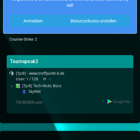
teil!
Anmelden
Benutzerkonto erstellen
Counter-Strike: 2
Teamspeak3
[Tp:B] - www.treffpunkt-b.de
User: 1 / 128
⟳
◌
[Tp:B] Tech-Nicks Büro
SkyNet