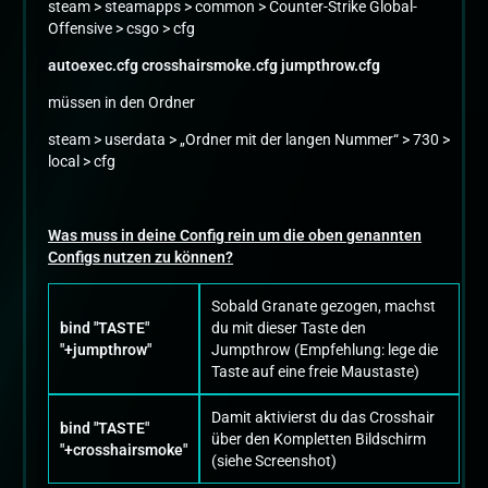
steam > steamapps > common > Counter-Strike Global-
Offensive > csgo > cfg
autoexec.cfg crosshairsmoke.cfg jumpthrow.cfg
müssen in den Ordner
steam > userdata > „Ordner mit der langen Nummer“ > 730 >
local > cfg
Was muss in deine Config rein um die oben genannten
Configs nutzen zu können?
Sobald Granate gezogen, machst
bind "TASTE"
du mit dieser Taste den
"+jumpthrow"
Jumpthrow (Empfehlung: lege die
Taste auf eine freie Maustaste)
Damit aktivierst du das Crosshair
bind "TASTE"
über den Kompletten Bildschirm
"+crosshairsmoke"
(siehe Screenshot)