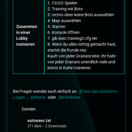
1. CS:GO Spielen
2. Training mit Bots
3. rechts oben keine Bots auswählen
4. Map auswählen
Zusammen
5. Starten
in einer
6. Konsole öffnen
Lobby
7. gib exec training2.cfg ein
trainieren
8. Wenn du alles richtig gemacht hast,
startet die Runde neu
Kauft von jeder Granate eine. Ihr habt
von jeder Granate unendlich viele und
könnt in Ruhe trainieren
Bei Fragen wendet euch einfach an
Ted <das Nashorn>
Logan
,
Monsi
oder
kAmikAze
Dateien
autoexec.txt
271 Byte – 2 Downloads