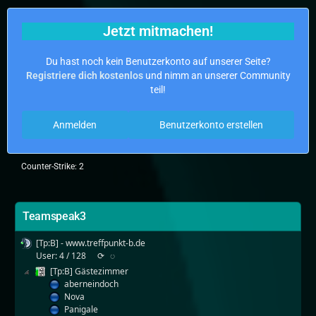
Jetzt mitmachen!
Du hast noch kein Benutzerkonto auf unserer Seite?
Registriere dich kostenlos
und nimm an unserer Community
teil!
Anmelden
Benutzerkonto erstellen
Counter-Strike: 2
Teamspeak3
[Tp:B] - www.treffpunkt-b.de
User: 4 / 128
⟳
◌
[Tp:B] Gästezimmer
aberneindoch
Nova
Panigale