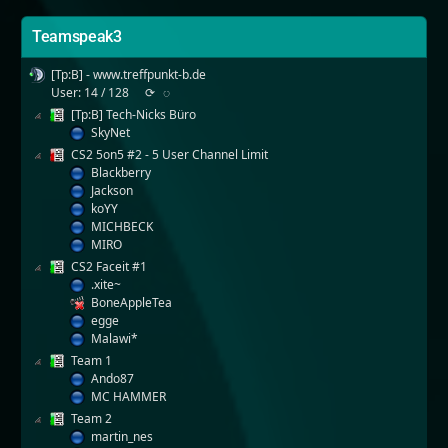
Teamspeak3
[Tp:B] - www.treffpunkt-b.de
User: 14 / 128
⟳
◌
[Tp:B] Tech-Nicks Büro
SkyNet
CS2 5on5 #2 - 5 User Channel Limit
Blackberry
Jackson
koYY
MICHBECK
MIRO
CS2 Faceit #1
.xite~
BoneAppleTea
egge
Malawi*
Team 1
Ando87
MC HAMMER
Team 2
martin_nes