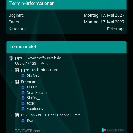
Termin-Informationen
Beginnt
Montag, 17. Mai 2027
Endet
Montag, 17. Mai 2027
Kategorie
Feiertage
Teamspeak3
[Tp:B] - www.treffpunkt-b.de
User: 7 / 128
⟳
◌
[Tp:B] Tech-Nicks Büro
SkyNet
Premium
MAXP
SeanSesam
ShoXy__
toxic
voodooes
CS2 5on5 #6 - 6 User Channel Limit
Rox