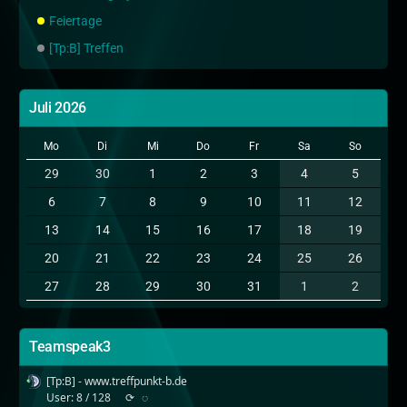
Feiertage
[Tp:B] Treffen
Juli 2026
Mo
Di
Mi
Do
Fr
Sa
So
29
30
1
2
3
4
5
6
7
8
9
10
11
12
13
14
15
16
17
18
19
20
21
22
23
24
25
26
27
28
29
30
31
1
2
Teamspeak3
[Tp:B] - www.treffpunkt-b.de
User: 8 / 128
⟳
◌