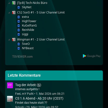
[Tp:B] Tech-Nicks Büro
SkyNet
CS2 5on5 #1 - 5 User Channel Limit
extra
HighTower
KuGelFanG
Reinhilde
siggi
Wingman #1 - 2 User Channel Limit
5iveO
NYBeast
Letzte Kommentare
Tag der Arbeit (§)
internes aufgehts !
FeeL mY PaiN
1. Mai 2026 um 06:21
CS 1.6 Abend - Ab 20 Uhr (CEST)
Findet das heute statt ??
Scholli
29. März 2026 um 09:52