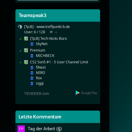
Teamspeak3
[Tp:B] - www.treffpunkt-b.de
User: 6 / 128
⟳
◌
[Tp:B] Tech-Nicks Büro
SkyNet
Premium
MICHBECK
CS2 5on5 #1 - 5 User Channel Limit
fiNest
MIRO
Rox
siggi
Letzte Kommentare
Tag der Arbeit (§)