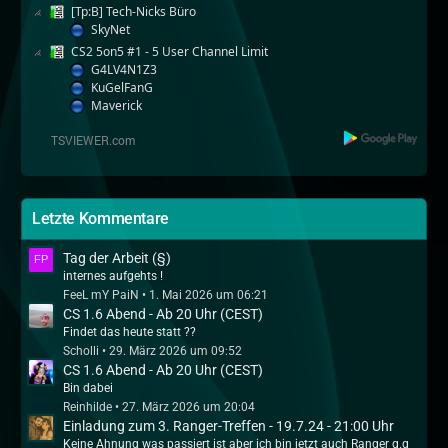
[Tp:B] Tech-Nicks Büro
SkyNet
CS2 5on5 #1 - 5 User Channel Limit
G4LV4N1Z3
KuGelFanG
Maverick
Letzte Kommentare
Tag der Arbeit (§)
internes aufgehts !
FeeL mY PaiN
1. Mai 2026 um 06:21
CS 1.6 Abend - Ab 20 Uhr (CEST)
Findet das heute statt ??
Scholli
29. März 2026 um 09:52
CS 1.6 Abend - Ab 20 Uhr (CEST)
Bin dabei
Reinhilde
27. März 2026 um 20:04
Einladung zum 3. Ranger-Treffen - 19.7.24 - 21:00 Uhr
Keine Ahnung was passiert ist aber ich bin jetzt auch Ranger q.q