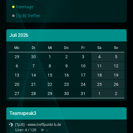
Feiertage
[Tp:B] Treffen
Juli 2026
Mo
Di
Mi
Do
Fr
Sa
So
29
30
1
2
3
4
5
6
7
8
9
10
11
12
13
14
15
16
17
18
19
20
21
22
23
24
25
26
27
28
29
30
31
1
2
Teamspeak3
[Tp:B] - www.treffpunkt-b.de
User: 4 / 128
⟳
◌