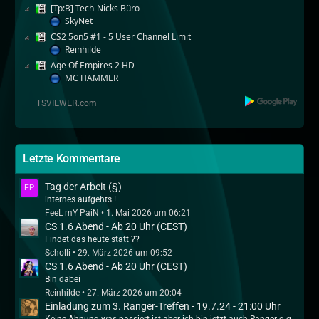
[Tp:B] Tech-Nicks Büro
SkyNet
CS2 5on5 #1 - 5 User Channel Limit
Reinhilde
Age Of Empires 2 HD
MC HAMMER
Letzte Kommentare
Tag der Arbeit (§)
internes aufgehts !
FeeL mY PaiN
1. Mai 2026 um 06:21
CS 1.6 Abend - Ab 20 Uhr (CEST)
Findet das heute statt ??
Scholli
29. März 2026 um 09:52
CS 1.6 Abend - Ab 20 Uhr (CEST)
Bin dabei
Reinhilde
27. März 2026 um 20:04
Einladung zum 3. Ranger-Treffen - 19.7.24 - 21:00 Uhr
Keine Ahnung was passiert ist aber ich bin jetzt auch Ranger q.q