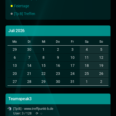
Feiertage
[Tp:B] Treffen
Juli 2026
Mo
Di
Mi
Do
Fr
Sa
So
29
30
1
2
3
4
5
6
7
8
9
10
11
12
13
14
15
16
17
18
19
20
21
22
23
24
25
26
27
28
29
30
31
1
2
Teamspeak3
[Tp:B] - www.treffpunkt-b.de
User: 3 / 128
⟳
◌