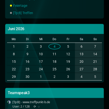
Feiertage
[Tp:B] Treffen
Juni 2026
Mo
Di
Mi
Do
Fr
Sa
So
1
2
3
4
5
6
7
8
9
10
11
12
13
14
15
16
17
18
19
20
21
22
23
24
25
26
27
28
29
30
1
2
3
4
5
Teamspeak3
[Tp:B] - www.treffpunkt-b.de
User: 2 / 128
⟳
◌