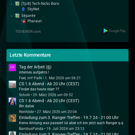
[Tp:B] Tech-Nicks Büro
SkyNet
Séparée
Pharaun
Letzte Kommentare
Tag der Arbeit (§)
internes aufgehts !
FeeL mY PaiN
1. Mai 2026 um 06:21
CS 1.6 Abend - Ab 20 Uhr (CEST)
Findet das heute statt ??
Scholli
29. März 2026 um 09:52
CS 1.6 Abend - Ab 20 Uhr (CEST)
Bin dabei
Reinhilde
27. März 2026 um 20:04
Einladung zum 3. Ranger-Treffen - 19.7.24 - 21:00 Uhr
Keine Ahnung was passiert ist aber ich bin jetzt auch Ranger q.q
BambusPanda
19. Juli 2024 um 23:13
Einladung zum 3. Ranger-Treffen - 19.7.24 - 21:00 Uhr