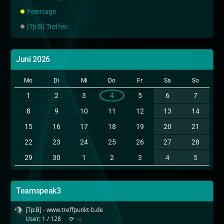
Feiertage
[Tp:B] Treffen
Juni 2026
Mo
Di
Mi
Do
Fr
Sa
So
1
2
3
4
5
6
7
8
9
10
11
12
13
14
15
16
17
18
19
20
21
22
23
24
25
26
27
28
29
30
1
2
3
4
5
Teamspeak3
[Tp:B] - www.treffpunkt-b.de
User: 1 / 128
⟳
◌