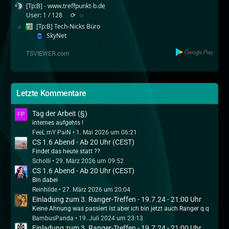
[Tp:B] - www.treffpunkt-b.de
User: 1 / 128
⟳
◌
[Tp:B] Tech-Nicks Büro
SkyNet
Letzte Kommentare
Tag der Arbeit (§)
internes aufgehts !
FeeL mY PaiN
1. Mai 2026 um 06:21
CS 1.6 Abend - Ab 20 Uhr (CEST)
Findet das heute statt ??
Scholli
29. März 2026 um 09:52
CS 1.6 Abend - Ab 20 Uhr (CEST)
Bin dabei
Reinhilde
27. März 2026 um 20:04
Einladung zum 3. Ranger-Treffen - 19.7.24 - 21:00 Uhr
Keine Ahnung was passiert ist aber ich bin jetzt auch Ranger q.q
BambusPanda
19. Juli 2024 um 23:13
Einladung zum 3. Ranger-Treffen - 19.7.24 - 21:00 Uhr