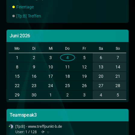
Feiertage
[Tp:B] Treffen
Juni 2026
Mo
Di
Mi
Do
Fr
Sa
So
1
2
3
4
5
6
7
8
9
10
11
12
13
14
15
16
17
18
19
20
21
22
23
24
25
26
27
28
29
30
1
2
3
4
5
Teamspeak3
[Tp:B] - www.treffpunkt-b.de
User: 1 / 128
⟳
◌