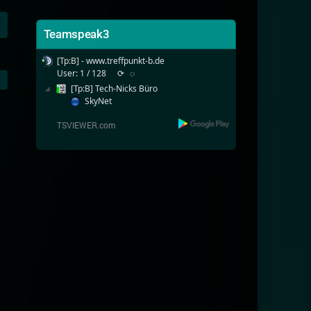
Teamspeak3
[Tp:B] - www.treffpunkt-b.de
User: 1 / 128
⟳
◌
[Tp:B] Tech-Nicks Büro
SkyNet