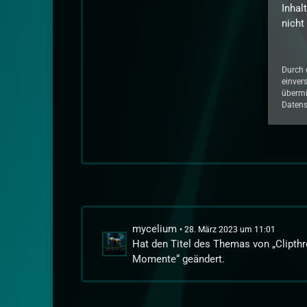
Inhal
nicht
Durch 
einver
übermi
Datens
mycelium
28. März 2023 um 11:01
Hat den Titel des Themas von „Clipthre
Momente“ geändert.