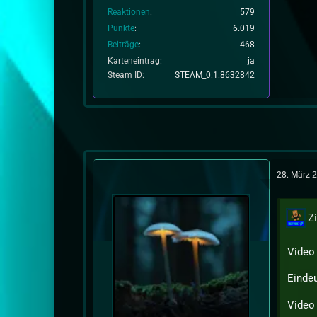
Reaktionen
579
Punkte
6.019
Beiträge
468
Karteneintrag
ja
Steam ID
STEAM_0:1:8632842
28. März 
Z
Video 
Einde
Video 