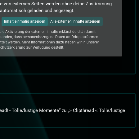
te von externen Seiten werden ohne deine Zustimmung
 automatisch geladen und angezeigt.
Inhalt einmalig anzeigen
Alle externen Inhalte anzeigen
die Aktivierung der externen Inhalte erklärst du dich damit
standen, dass personenbezogene Daten an Drittplattformen
ttelt werden. Mehr Informationen dazu haben wir in unserer
chutzerklärung zur Verfügung gestellt.
ad! - Tolle/lustige Momente“ zu „> Clipthread < Tolle/lustige