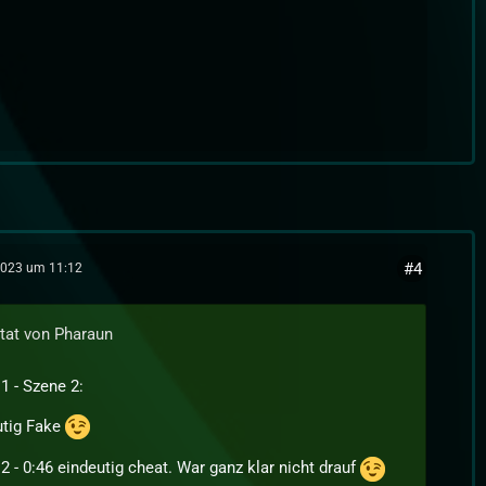
#4
2023 um 11:12
itat von Pharaun
1 - Szene 2:
utig Fake
2 - 0:46 eindeutig cheat. War ganz klar nicht drauf