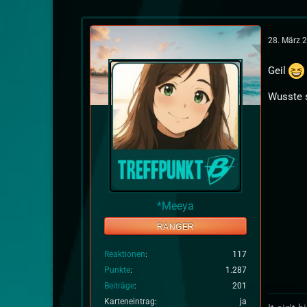
28. März 
Geil
Wusste 
*Meeya
RANGER
Reaktionen
117
Punkte
1.287
Beiträge
201
Karteneintrag
ja