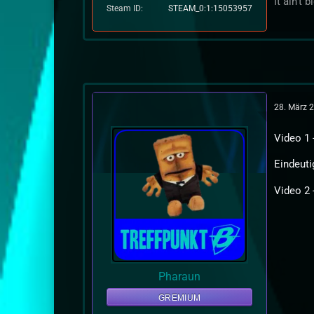
It ain't 
Steam ID
STEAM_0:1:15053957
28. März 
Video 1 
Eindeut
Video 2 
Pharaun
GREMIUM