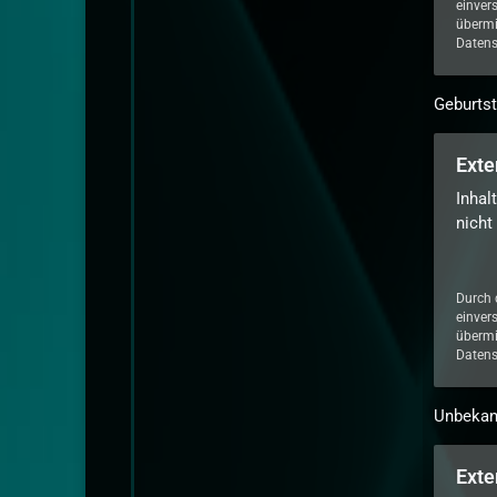
einver
übermi
Datens
Geburts
Exte
Inhal
nicht
Durch 
einver
übermi
Datens
Unbekann
Exte