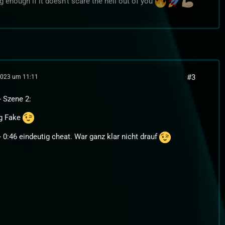
big enough if it doesn't scare the hell out of you
#3
2023 um 11:11
- Szene 2:
ig Fake
- 0:46 eindeutig cheat. War ganz klar nicht drauf