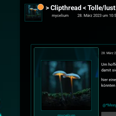
> Clipthread < Tolle/lu
mycelium
28. März 2023 um 10:
28. März 
Um hoffe
damit si
hier ein
könnte
*Mee
mycelium