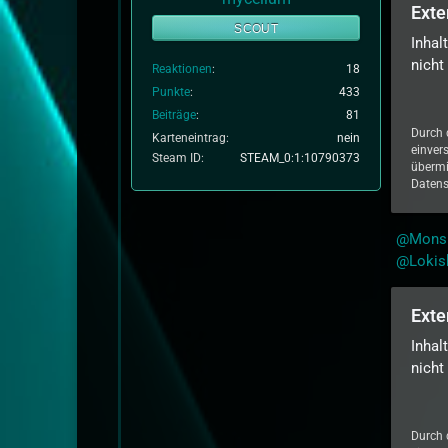
Exte
SCOUT
Inhal
nicht
Reaktionen
18
Punkte
433
Beiträge
81
Durch 
Karteneintrag
nein
einver
Steam ID
STEAM_0:1:10790373
übermi
Datens
Mons
Loki
Exte
Inhal
nicht
Durch 