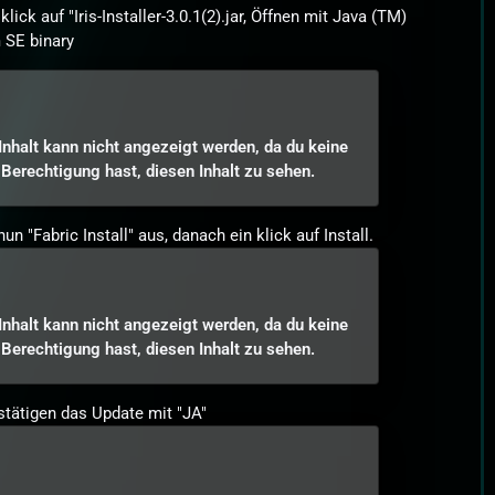
lick auf "Iris-Installer-3.0.1(2).jar, Öffnen mit Java (TM)
 SE binary
Inhalt kann nicht angezeigt werden, da du keine
Berechtigung hast, diesen Inhalt zu sehen.
un "Fabric Install" aus, danach ein klick auf Install.
Inhalt kann nicht angezeigt werden, da du keine
Berechtigung hast, diesen Inhalt zu sehen.
stätigen das Update mit "JA"