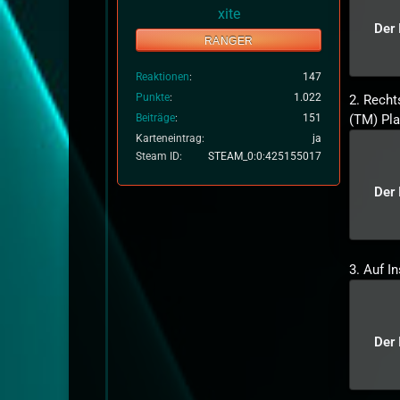
xite
Der 
RANGER
Reaktionen
147
Punkte
1.022
2. Rechts
Beiträge
151
(TM) Pla
Karteneintrag
ja
Steam ID
STEAM_0:0:425155017
Der 
3. Auf In
Der 