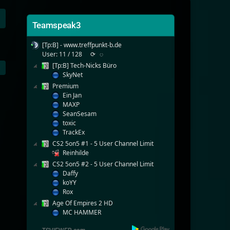
Teamspeak3
[Tp:B] - www.treffpunkt-b.de
User: 11 / 128
⟳
◌
[Tp:B] Tech-Nicks Büro
SkyNet
Premium
Ein Jan
MAXP
SeanSesam
toxic
TrackEx
CS2 5on5 #1 - 5 User Channel Limit
Reinhilde
CS2 5on5 #2 - 5 User Channel Limit
Daffy
koYY
Rox
Age Of Empires 2 HD
MC HAMMER