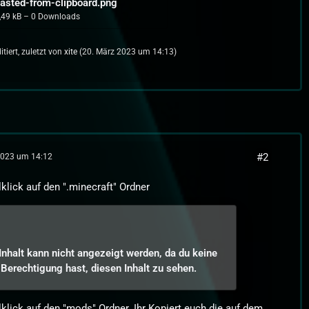
asted-from-clipboard.png
,49 kB – 0 Downloads
itiert, zuletzt von
xite
(
20. März 2023 um 14:13
)
#2
2023 um 14:12
klick auf den ".minecraft" Ordner
Inhalt kann nicht angezeigt werden, da du keine
Berechtigung hast, diesen Inhalt zu sehen.
klick auf den "mods" Ordner. Ihr Kopiert euch die auf dem