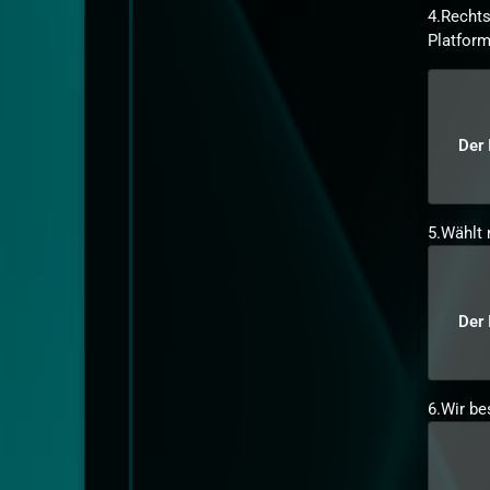
4.Rechtsk
Platform
Der 
5.Wählt n
Der 
6.Wir be