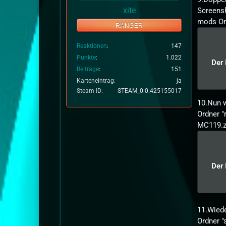
xite
Screens
mods Or
RANGER
Reaktionen
147
Punkte
1.022
Der 
Beiträge
151
Karteneintrag
ja
Steam ID
STEAM_0:0:425155017
10.Nun w
Ordner "
MC119.z
Der 
11.Wiede
Ordner "