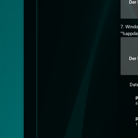
Der 
7. Windo
"%appda
Der 
Dat
p
8
p
1