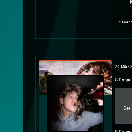
p
8
2 Mal ed
20. März 
8.Doppel
Der 
9.Doppel