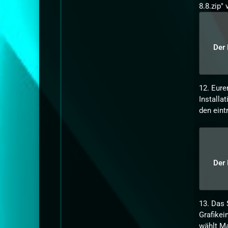
8.8.zip"
Der 
12. Eure
Installa
den eint
Der 
13. Das 
Grafikei
wählt M