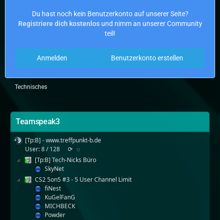
Du hast noch kein Benutzerkonto auf unserer Seite?
Registriere dich kostenlos
und nimm an unserer Community
teil!
Anmelden
Benutzerkonto erstellen
Technisches
Teamspeak3
[Tp:B] - www.treffpunkt-b.de
User: 8 / 128
⟳
◌
[Tp:B] Tech-Nicks Büro
SkyNet
CS2 5on5 #3 - 5 User Channel Limit
fiNest
KuGelFanG
MICHBECK
Powder