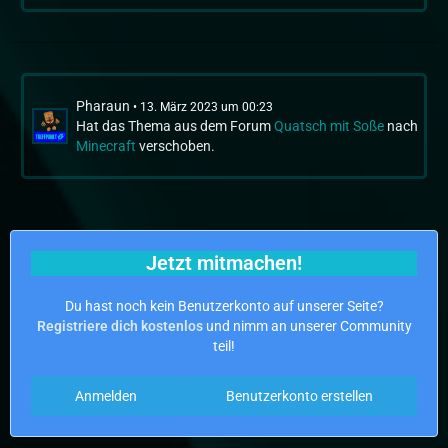
Pharaun
13. März 2023 um 00:23
Hat das Thema aus dem Forum
Quatsch mit Soße
nach
Minecraft
verschoben.
Jetzt mitmachen!
Du hast noch kein Benutzerkonto auf unserer Seite?
Registriere dich kostenlos
und nimm an unserer Community
teil!
Anmelden
Benutzerkonto erstellen