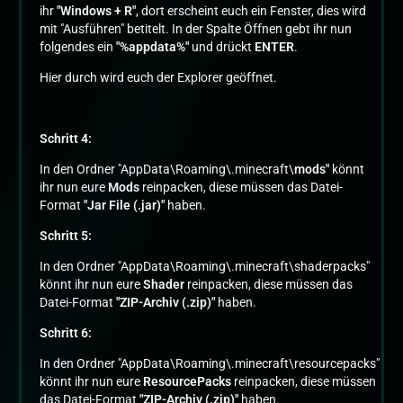
ihr
"Windows + R"
, dort erscheint euch ein Fenster, dies wird
mit "Ausführen" betitelt. In der Spalte Öffnen gebt ihr nun
folgendes ein
"%appdata%"
und drückt
ENTER
.
Hier durch wird euch der Explorer geöffnet.
Schritt 4:
In den Ordner "AppData\Roaming\.minecraft\
mods"
könnt
ihr nun eure
Mods
reinpacken, diese müssen das Datei-
Format
"Jar File (.jar)"
haben.
Schritt 5:
In den Ordner "AppData\Roaming\.minecraft\shaderpacks"
könnt ihr nun eure
Shader
reinpacken, diese müssen das
Datei-Format
"ZIP-Archiv (.zip)"
haben.
Schritt 6:
In den Ordner "AppData\Roaming\.minecraft\resourcepacks"
könnt ihr nun eure
ResourcePacks
reinpacken, diese müssen
das Datei-Format
"ZIP-Archiv (.zip)"
haben.