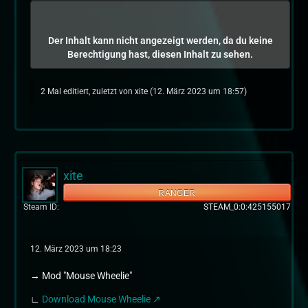
Der Inhalt kann nicht angezeigt werden, da du keine
Berechtigung hast, diesen Inhalt zu sehen.
2 Mal editiert, zuletzt von
xite
(
12. März 2023 um 18:57
)
xite
RANGER
Steam ID
STEAM_0:0:425155017
12. März 2023 um 18:23
→ Mod "Mouse Wheelie"
∟
Download Mouse Wheelie