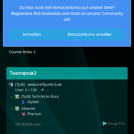
Du hast noch kein Benutzerkonto auf unserer Seite?
Registriere dich kostenlos
und nimm an unserer Community
teil!
Anmelden
Benutzerkonto erstellen
Counter-Strike: 2
Teamspeak3
[Tp:B] - www.treffpunkt-b.de
User: 2 / 128
⟳
◌
[Tp:B] Tech-Nicks Büro
SkyNet
Séparée
Pharaun