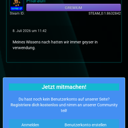
Pharaun
GREMIUM
Steam ID
STEAM_0:1:8632842
8. Juli 2026 um 11:42
Meines Wissens nach hatten wir immer geyser in
verwendung.
Jetzt mitmachen!
Du hast noch kein Benutzerkonto auf unserer Seite?
Registriere dich kostenlos
und nimm an unserer Community
teil!
Anmelden
Benutzerkonto erstellen