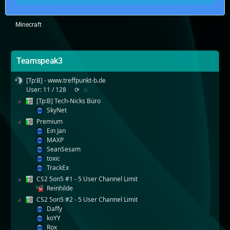
Minecraft
Teamspeak3
[Tp:B] - www.treffpunkt-b.de
User: 11 / 128
⟳
◌
[Tp:B] Tech-Nicks Büro
SkyNet
Premium
Ein Jan
MAXP
SeanSesam
toxic
TrackEx
CS2 5on5 #1 - 5 User Channel Limit
Reinhilde
CS2 5on5 #2 - 5 User Channel Limit
Daffy
koYY
Rox