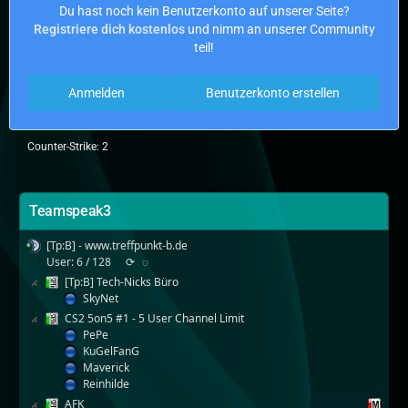
Du hast noch kein Benutzerkonto auf unserer Seite?
Registriere dich kostenlos
und nimm an unserer Community
teil!
Anmelden
Benutzerkonto erstellen
Counter-Strike: 2
Teamspeak3
[Tp:B] - www.treffpunkt-b.de
User: 6 / 128
⟳
◌
[Tp:B] Tech-Nicks Büro
SkyNet
CS2 5on5 #1 - 5 User Channel Limit
PePe
KuGelFanG
Maverick
Reinhilde
AFK