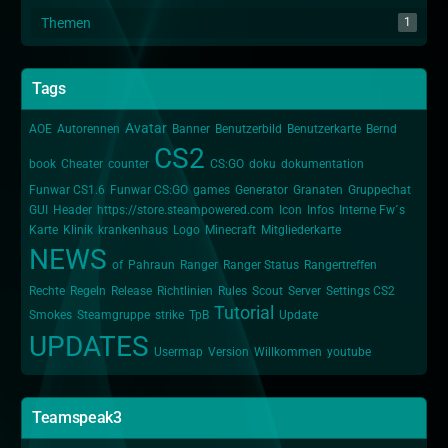
Themen
1
Tags
Avatar
AOE
Autorennen
Banner
Benutzerbild
Benutzerkarte
Bernd
CS2
book
Cheater
counter
CS:GO
doku
dokumentation
Funwar CS1.6
Funwar CS:GO
games
Generator
Granaten
Gruppechat
GUI
Header
https://store.steampowered.com
Icon
Infos
Interne Fw´s
Karte
Klinik
krankenhaus
Logo
Minecraft
Mitgliederkarte
NEWS
of
Pahraun
Ranger
Ranger Status
Rangertreffen
Rechte
Regeln
Release
Richtlinien
Rules
Scout
Server
Settings CS2
Tutorial
Smokes
Steamgruppe
strike
TpB
Update
UPDATES
Usermap
Version
Willkommen
youtube
Teamspeak3