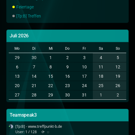
Feiertage
[Tp:B] Treffen
Juli 2026
Mo
Di
Mi
Do
Fr
Sa
So
29
30
1
2
3
4
5
6
7
8
9
10
11
12
13
14
15
16
17
18
19
20
21
22
23
24
25
26
27
28
29
30
31
1
2
Teamspeak3
[Tp:B] - www.treffpunkt-b.de
User: 1 / 128
⟳
◌