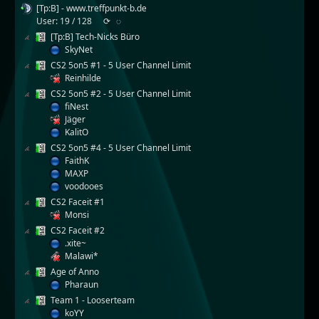
[Tp:B] - www.treffpunkt-b.de
User: 19 / 128
⟳
◌
[Tp:B] Tech-Nicks Büro
SkyNet
CS2 5on5 #1 - 5 User Channel Limit
Reinhilde
CS2 5on5 #2 - 5 User Channel Limit
fiNest
Jäger
KalitO
CS2 5on5 #4 - 5 User Channel Limit
FaithK
MAXP
voodooes
CS2 Faceit #1
Monsi
CS2 Faceit #2
.xite~
Malawi*
Age of Anno
Pharaun
Team 1 - Looserteam
koYY