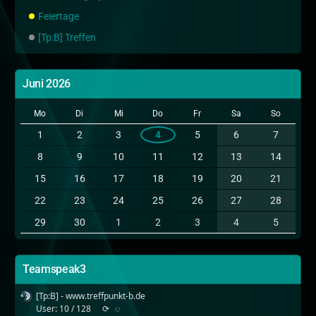
Feiertage
[Tp:B] Treffen
Juni 2026
Mo
Di
Mi
Do
Fr
Sa
So
1
2
3
4
5
6
7
8
9
10
11
12
13
14
15
16
17
18
19
20
21
22
23
24
25
26
27
28
29
30
1
2
3
4
5
Teamspeak3
[Tp:B] - www.treffpunkt-b.de
User: 10 / 128
⟳
◌