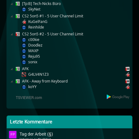
[Tp:B] Tech-Nicks Büro
SkyNet
CS2 5on5 #1 - 5 User Channel Limit
KuGelFanG
Reinhilde
CS2 5on5 #2 - 5 User Channel Limit
c00kie
Doodlez
MAXP
Reju95
sonix
AFK
G4LV4N1Z3
AFK - Away from Keyboard
koYY
Letzte Kommentare
Tag der Arbeit (§)