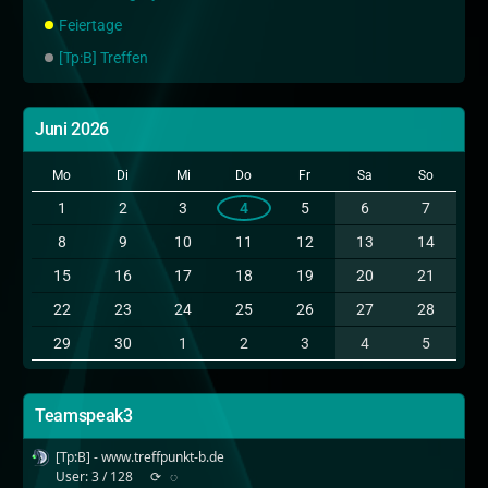
Feiertage
[Tp:B] Treffen
Juni 2026
Mo
Di
Mi
Do
Fr
Sa
So
1
2
3
4
5
6
7
8
9
10
11
12
13
14
15
16
17
18
19
20
21
22
23
24
25
26
27
28
29
30
1
2
3
4
5
Teamspeak3
[Tp:B] - www.treffpunkt-b.de
User: 3 / 128
⟳
◌