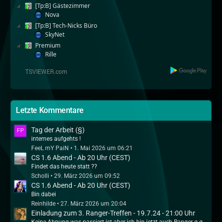
[Tp:B] Gästezimmer
Nova
[Tp:B] Tech-Nicks Büro
SkyNet
Premium
Rille
Letzte Kommentare
Tag der Arbeit (§)
internes aufgehts !
FeeL mY PaiN
1. Mai 2026 um 06:21
CS 1.6 Abend - Ab 20 Uhr (CEST)
Findet das heute statt ??
Scholli
29. März 2026 um 09:52
CS 1.6 Abend - Ab 20 Uhr (CEST)
Bin dabei
Reinhilde
27. März 2026 um 20:04
Einladung zum 3. Ranger-Treffen - 19.7.24 - 21:00 Uhr
Keine Ahnung was passiert ist aber ich bin jetzt auch Ranger q.q