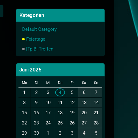
Kategorien
Default Category
Feiertage
[Tp:B] Treffen
Juni 2026
Mo
Di
Mi
Do
Fr
Sa
So
1
2
3
4
5
6
7
8
9
10
11
12
13
14
15
16
17
18
19
20
21
22
23
24
25
26
27
28
29
30
1
2
3
4
5