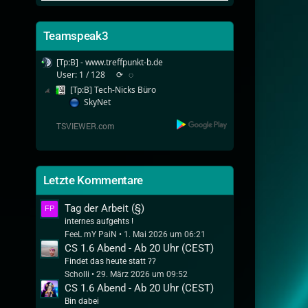
Teamspeak3
[Tp:B] - www.treffpunkt-b.de
User: 1 / 128
⟳
◌
[Tp:B] Tech-Nicks Büro
SkyNet
Letzte Kommentare
Tag der Arbeit (§)
internes aufgehts !
FeeL mY PaiN
1. Mai 2026 um 06:21
CS 1.6 Abend - Ab 20 Uhr (CEST)
Findet das heute statt ??
Scholli
29. März 2026 um 09:52
CS 1.6 Abend - Ab 20 Uhr (CEST)
Bin dabei