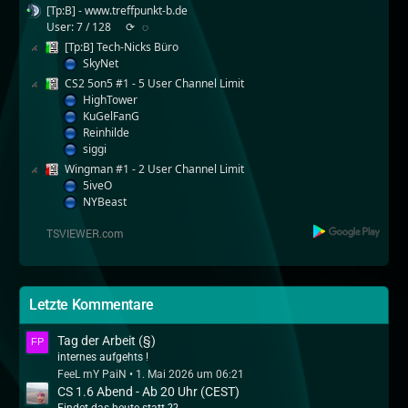
[Tp:B] - www.treffpunkt-b.de
User: 7 / 128
⟳
◌
[Tp:B] Tech-Nicks Büro
SkyNet
CS2 5on5 #1 - 5 User Channel Limit
HighTower
KuGelFanG
Reinhilde
siggi
Wingman #1 - 2 User Channel Limit
5iveO
NYBeast
Letzte Kommentare
Tag der Arbeit (§)
internes aufgehts !
FeeL mY PaiN
1. Mai 2026 um 06:21
CS 1.6 Abend - Ab 20 Uhr (CEST)
Findet das heute statt ??