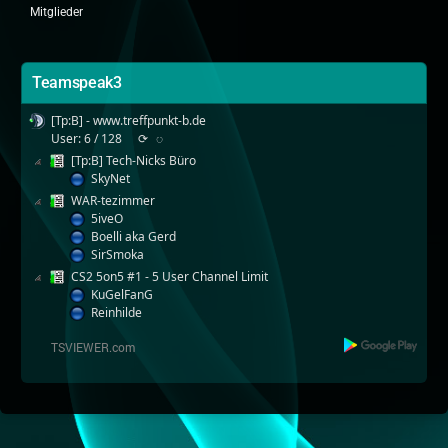
Mitglieder
Teamspeak3
[Tp:B] - www.treffpunkt-b.de
User: 6 / 128
⟳
◌
[Tp:B] Tech-Nicks Büro
SkyNet
WAR-tezimmer
5iveO
Boelli aka Gerd
SirSmoka
CS2 5on5 #1 - 5 User Channel Limit
KuGelFanG
Reinhilde