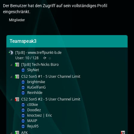
Der Benutzer hat den Zugriff auf sein vollständiges Profil
eingeschränkt.
Mitglieder
Teamspeak3
[Tp:B] - www.treffpunkt-b.de
User: 10 / 128
⟳
◌
[Tp:B] Tech-Nicks Büro
SkyNet
CS2 5on5 #1 - 5 User Channel Limit
brightmike
KuGelFanG
Reinhilde
CS2 5on5 #2 - 5 User Channel Limit
c00kie
Doodlez
knoctxez | Eric
MAXP
Reju95
AFK