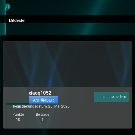
Mitglieder
xiaoq1052
Inhalte suchen
ANFÄNGER
Registrierungsdatum
25. Mai 2026
Punkte
Beiträge
10
1