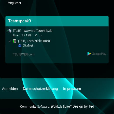
Mitglieder
Teamspeak3
[Tp:B] - www.treffpunkt-b.de
User: 1 / 128
⟳
◌
[Tp:B] Tech-Nicks Büro
SkyNet
Anmelden
Datenschutzerklärung
Impressum
Community-Software:
WoltLab Suite™