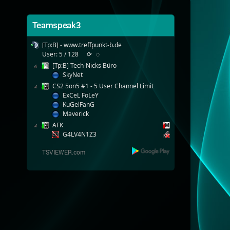
Teamspeak3
[Tp:B] - www.treffpunkt-b.de
User: 5 / 128
⟳
◌
[Tp:B] Tech-Nicks Büro
SkyNet
CS2 5on5 #1 - 5 User Channel Limit
ExCeL FoLeY
KuGelFanG
Maverick
AFK
G4LV4N1Z3