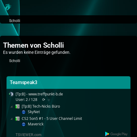
Scholli
Themen von Scholli
Es wurden keine Einträge gefunden.
Scholli
Teamspeak3
[Tp:B] - www.treffpunkt-b.de
User: 2 / 128
⟳
◌
[Tp:B] Tech-Nicks Büro
SkyNet
CS2 5on5 #1 - 5 User Channel Limit
Maverick