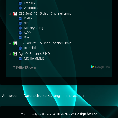
TrackEx
voodooes
CS2 5on5 #2 - 5 User Channel Limit
Daffy
hlZ
Konkey Dong
koYY
Rox
CS2 5on5 #3 - 5 User Channel Limit
Reinhilde
Age Of Empires 2 HD
MC HAMMER
Anmelden
Datenschutzerklärung
Impressum
Community-Software:
WoltLab Suite™