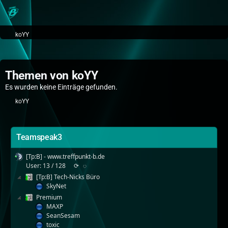
koYY
Themen von koYY
Es wurden keine Einträge gefunden.
koYY
Teamspeak3
[Tp:B] - www.treffpunkt-b.de
User: 13 / 128
⟳
◌
[Tp:B] Tech-Nicks Büro
SkyNet
Premium
MAXP
SeanSesam
toxic