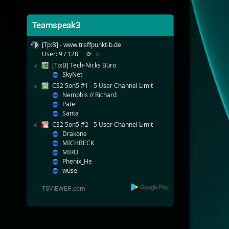
Teamspeak3
[Tp:B] - www.treffpunkt-b.de
User: 9 / 128
⟳
◌
[Tp:B] Tech-Nicks Büro
SkyNet
CS2 5on5 #1 - 5 User Channel Limit
Nemphis // Richard
Pate
Santa
CS2 5on5 #2 - 5 User Channel Limit
Drakone
MICHBECK
MIRO
Phenix_He
wusel